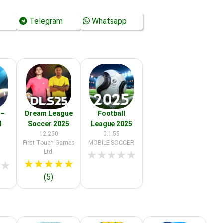
Telegram
Whatsapp
 –
Dream League
Football
l
Soccer 2025
League 2025
12.250
0.1.55
First Touch Games
MOBILE SOCCER
Ltd.
★
★
★
★
★
★
★
★
★
★
★
★
(5)