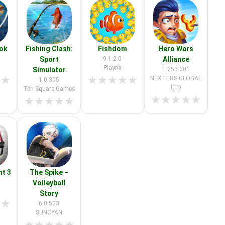
ook
Fishing Clash:
Fishdom
Hero Wars
Sport
9.1.2.0
Alliance
Playrix
Simulator
1.253.001
★
★
★
★
★
★
★
NEXTERS GLOBAL
1.0.395
LTD
Ten Square Games
★
★
★
★
★
★
★
★
★
★
ht 3
The Spike –
Volleyball
Story
★
★
6.0.503
SUNCYAN
★
★
★
★
★