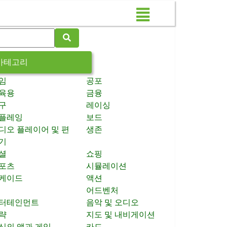
카테고리
임
공포
육용
금융
구
레이싱
플레잉
보드
디오 플레이어 및 편
생존
기
셜
쇼핑
포츠
시뮬레이션
케이드
액션
어드벤처
터테인먼트
음악 및 오디오
략
지도 및 내비게이션
신의 앱과 게임
카드