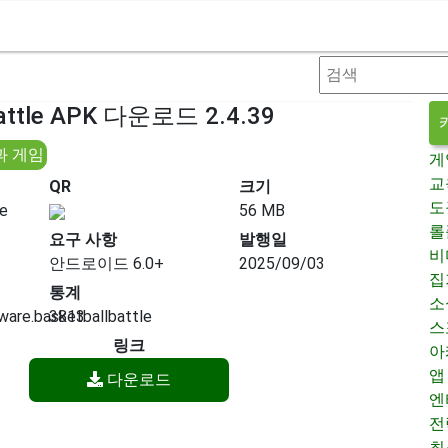
Battle APK 다운로드 2.4.39
과 게임
게
교
QR
크기
도
e
56 MB
롤
요구 사항
발행일
비
안드로이드 6.0+
2025/09/03
집
통계
소
are.basketballbattle
3813
스
링크
아
앱
다운로드
엔
전
최