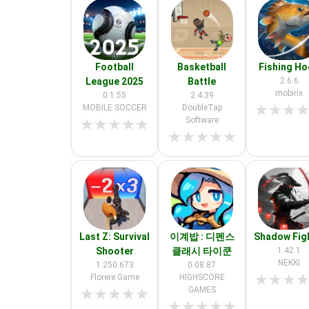
Football
Basketball
Fishing H
League 2025
Battle
2.6.6
mobirix
0.1.55
2.4.39
★
★
★
MOBILE SOCCER
DoubleTap
Software
★
★
★
★
★
★
★
★
★
★
Last Z: Survival
이계밥 : 디펜스
Shadow Fig
Shooter
클래시 타이쿤
1.42.1
NEKKI
1.250.673
0.08.87
★
★
★
Florere Game
HIGHSCORE
GAMES
★
★
★
★
★
★
★
★
★
★