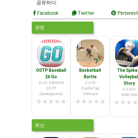
공유하다:
Facebook
Twitter
Pinterest
관련
OOTP Baseball
Basketball
The Spike
26 Go
Battle
Volleybal
26.01.0450068
2.4.39
Story
OOTP
DoubleTap
6.0.503
Developments
Software
SUNCYAN
★
★
★
★
★
★
★
★
★
★
★
★
★
최신