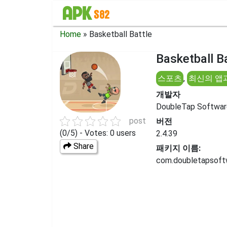
Home
»
Basketball Battle
Basketball 
스포츠
,
최신의 앱
개발자
DoubleTap Softwar
post
버전
(0/5) - Votes: 0 users
2.4.39
Share
패키지 이름:
com.doubletapsoftw