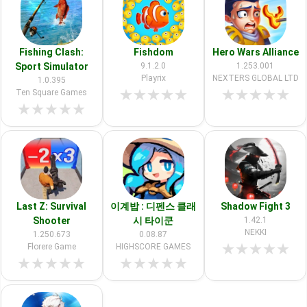
Fishing Clash:
Fishdom
Hero Wars Alliance
Sport Simulator
9.1.2.0
1.253.001
Playrix
NEXTERS GLOBAL LTD
1.0.395
★
★
★
★
★
★
★
★
★
★
Ten Square Games
★
★
★
★
★
Last Z: Survival
이계밥 : 디펜스 클래
Shadow Fight 3
Shooter
시 타이쿤
1.42.1
NEKKI
1.250.673
0.08.87
★
★
★
★
★
Florere Game
HIGHSCORE GAMES
★
★
★
★
★
★
★
★
★
★