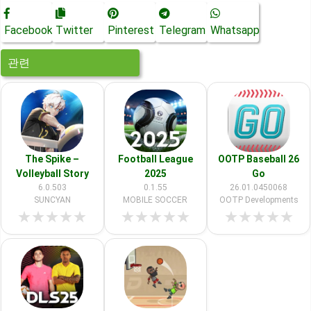
Facebook
Twitter
Pinterest
Telegram
Whatsapp
관련
The Spike –
Football League
OOTP Baseball 26
Volleyball Story
2025
Go
6.0.503
0.1.55
26.01.0450068
SUNCYAN
MOBILE SOCCER
OOTP Developments
★
★
★
★
★
★
★
★
★
★
★
★
★
★
★