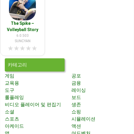
The Spike –
Volleyball Story
6.0.503
SUNCYAN
★
★
★
★
★
카테고리
게임
공포
교육용
금융
도구
레이싱
롤플레잉
보드
비디오 플레이어 및 편집기
생존
소셜
쇼핑
스포츠
시뮬레이션
아케이드
액션
앱
어드벤처