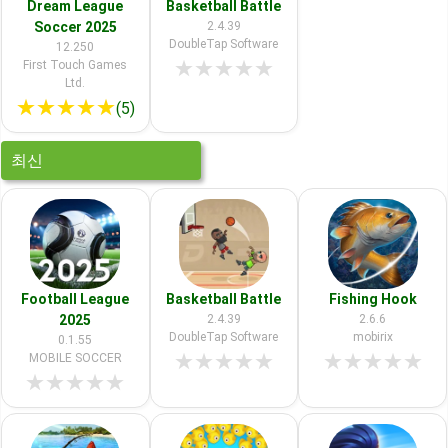
Dream League
Basketball Battle
Soccer 2025
2.4.39
DoubleTap Software
12.250
★
★
★
★
★
First Touch Games
Ltd.
★
★
★
★
★
(5)
최신
Football League
Basketball Battle
Fishing Hook
2025
2.4.39
2.6.6
DoubleTap Software
mobirix
0.1.55
★
★
★
★
★
★
★
★
★
★
MOBILE SOCCER
★
★
★
★
★